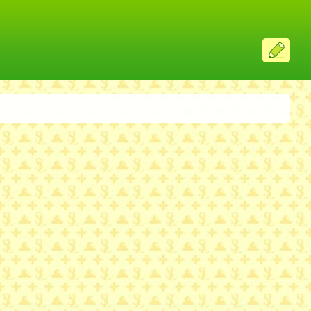
ス
レ
投
稿