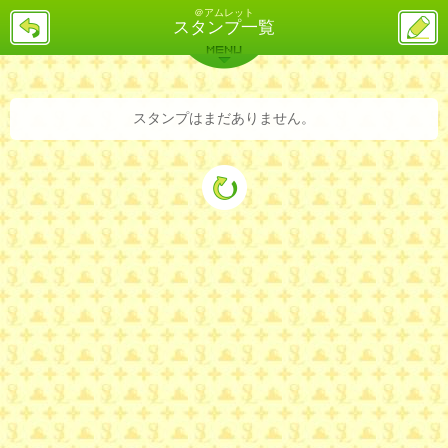
＠アムレット
戻
ス
スタンプ一覧
る
レ
投
MENU
稿
バックナンバー
詳細検索
ランキング
まとめ
スタンプはまだありません。