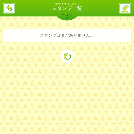
＠ライライハウス
戻
ス
スタンプ一覧
る
レ
投
MENU
稿
バックナンバー
詳細検索
ランキング
まとめ
スタンプはまだありません。