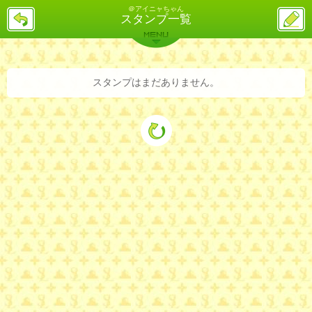
＠アイニャちゃん
戻
ス
スタンプ一覧
る
レ
投
MENU
稿
バックナンバー
詳細検索
ランキング
まとめ
スタンプはまだありません。