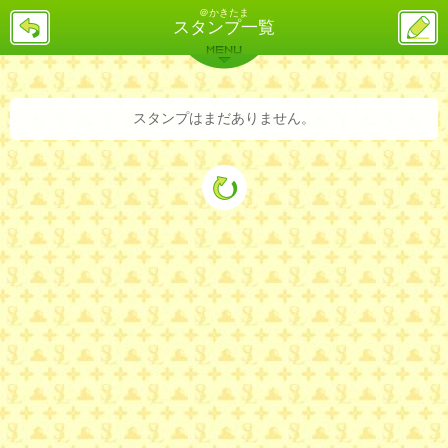
＠かきたま
戻
ス
スタンプ一覧
る
レ
投
MENU
稿
バックナンバー
詳細検索
ランキング
まとめ
スタンプはまだありません。