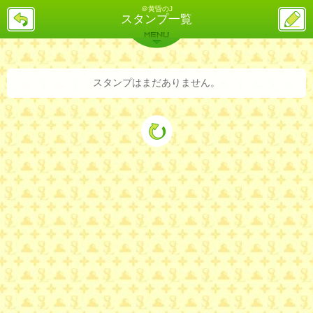
＠黄昏のJ
戻
ス
スタンプ一覧
る
レ
投
MENU
稿
バックナンバー
詳細検索
ランキング
まとめ
スタンプはまだありません。