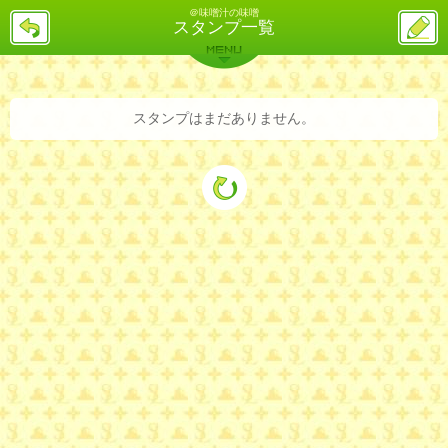
＠味噌汁の味噌
戻
ス
スタンプ一覧
る
レ
投
MENU
稿
バックナンバー
詳細検索
ランキング
まとめ
スタンプはまだありません。