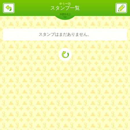
＠うー坊
戻
ス
スタンプ一覧
る
レ
投
MENU
稿
バックナンバー
詳細検索
ランキング
まとめ
スタンプはまだありません。