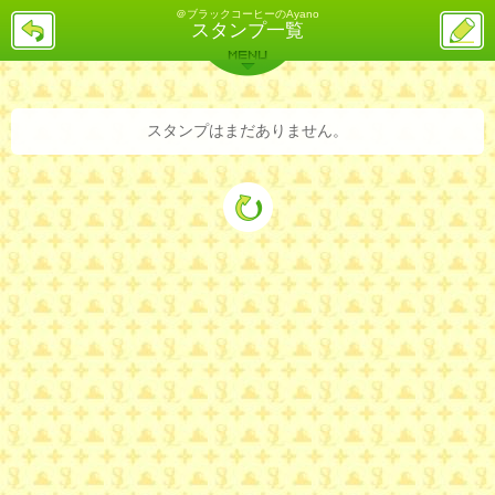
＠ブラックコーヒーのAyano
戻
ス
スタンプ一覧
る
レ
投
MENU
稿
バックナンバー
詳細検索
ランキング
まとめ
スタンプはまだありません。