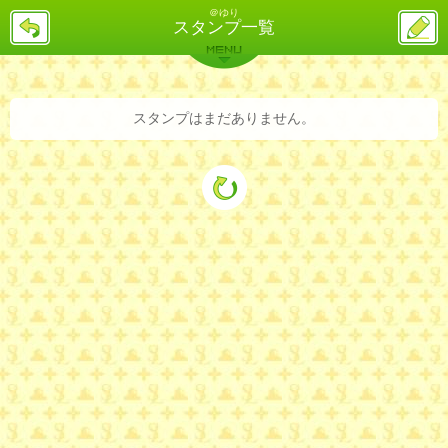
＠ゆり
戻
ス
スタンプ一覧
る
レ
投
MENU
稿
バックナンバー
詳細検索
ランキング
まとめ
スタンプはまだありません。