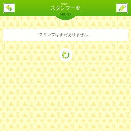
＠ゆり
戻
ス
スタンプ一覧
る
レ
投
MENU
稿
バックナンバー
詳細検索
ランキング
まとめ
スタンプはまだありません。