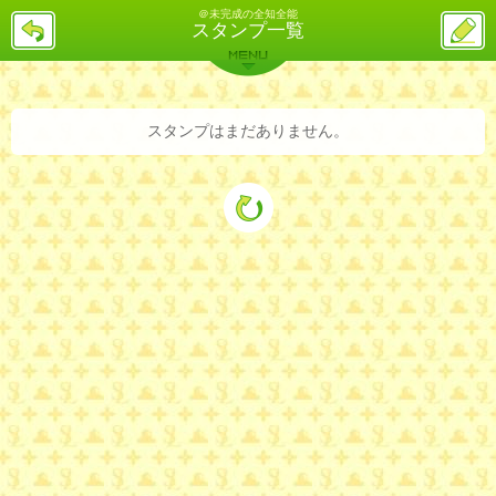
＠未完成の全知全能
戻
ス
スタンプ一覧
る
レ
投
MENU
稿
バックナンバー
詳細検索
ランキング
まとめ
スタンプはまだありません。