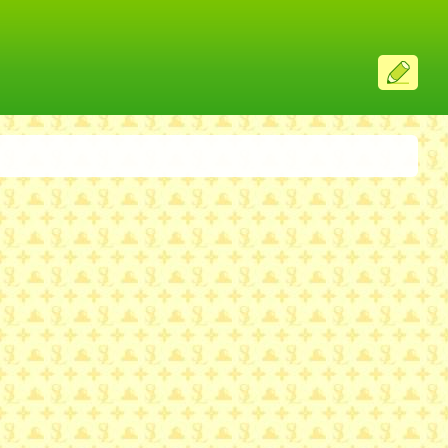
ス
レ
投
稿