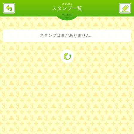
＠100.1
戻
ス
スタンプ一覧
る
レ
投
MENU
稿
バックナンバー
詳細検索
ランキング
まとめ
スタンプはまだありません。