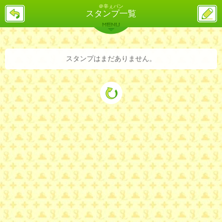
＠辛ぇパン
戻
ス
スタンプ一覧
る
レ
投
MENU
稿
バックナンバー
詳細検索
ランキング
まとめ
スタンプはまだありません。