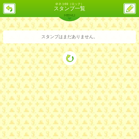
＠ネコ69（ロック）
戻
ス
スタンプ一覧
る
レ
投
MENU
稿
バックナンバー
詳細検索
ランキング
まとめ
スタンプはまだありません。