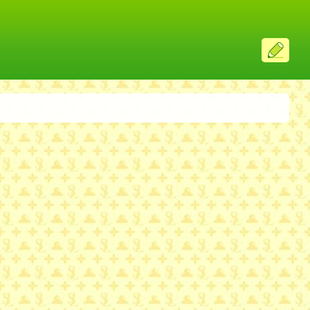
ス
レ
投
稿