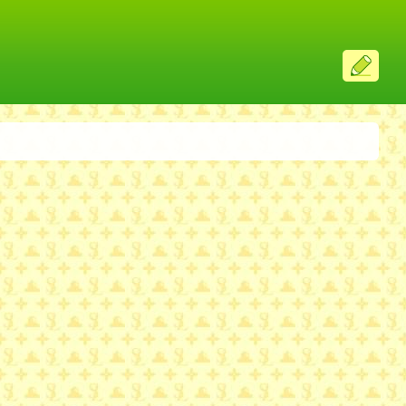
ス
レ
投
稿