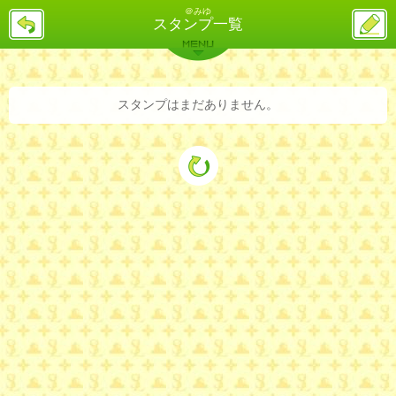
＠みゆ
戻
ス
スタンプ一覧
る
レ
投
MENU
稿
バックナンバー
詳細検索
ランキング
まとめ
スタンプはまだありません。