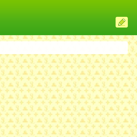
ス
レ
投
稿