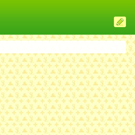
ス
レ
投
稿