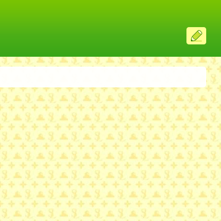
ス
レ
投
稿