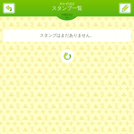
＠かずぽぽ
戻
ス
スタンプ一覧
る
レ
投
MENU
稿
バックナンバー
詳細検索
ランキング
まとめ
スタンプはまだありません。