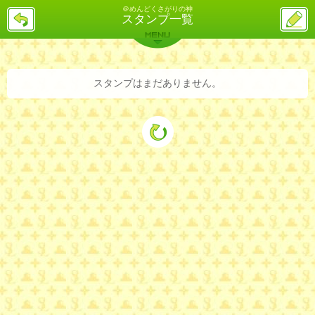
＠めんどくさがりの神
戻
ス
スタンプ一覧
る
レ
投
MENU
稿
バックナンバー
詳細検索
ランキング
まとめ
スタンプはまだありません。