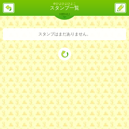
＠ひよひよひよこ
戻
ス
スタンプ一覧
る
レ
投
MENU
稿
バックナンバー
詳細検索
ランキング
まとめ
スタンプはまだありません。