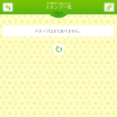
＠消防官に俺はなる!
戻
ス
スタンプ一覧
る
レ
投
MENU
稿
バックナンバー
詳細検索
ランキング
まとめ
スタンプはまだありません。