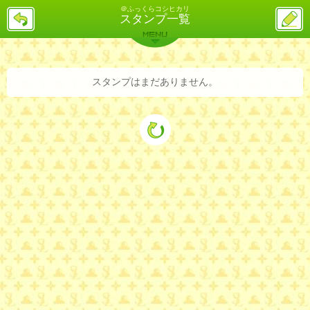
＠ふっくらコシヒカリ
戻
ス
スタンプ一覧
る
レ
投
MENU
稿
バックナンバー
詳細検索
ランキング
まとめ
スタンプはまだありません。