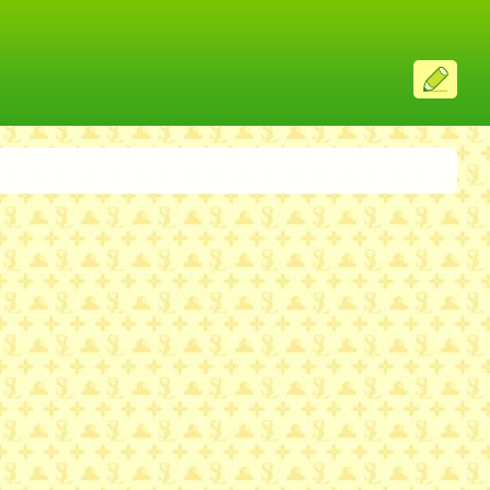
ス
レ
投
稿