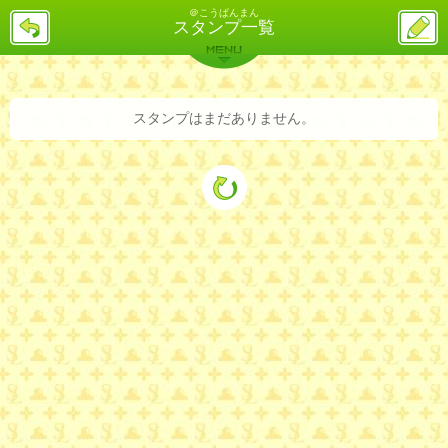
＠こうぱんまん
戻
ス
スタンプ一覧
る
レ
投
MENU
稿
バックナンバー
詳細検索
ランキング
まとめ
スタンプはまだありません。