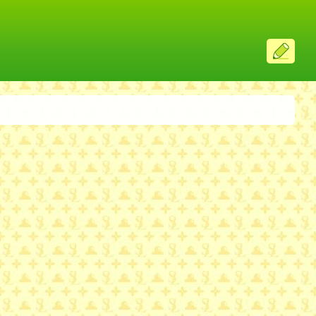
ス
レ
投
稿