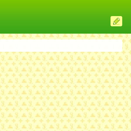
ス
レ
投
稿