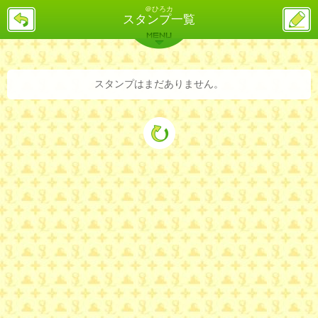
＠ひろカ
戻
ス
スタンプ一覧
る
レ
投
MENU
稿
バックナンバー
詳細検索
ランキング
まとめ
スタンプはまだありません。