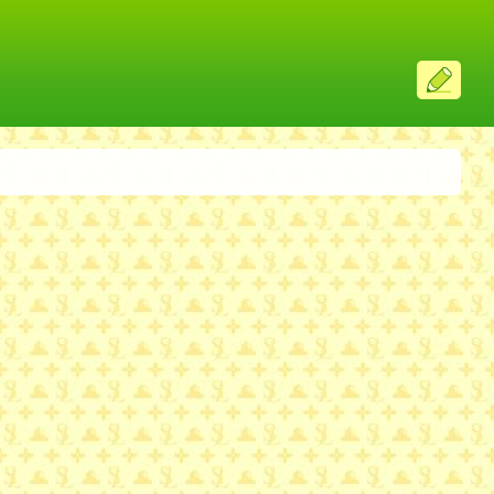
ス
レ
投
稿