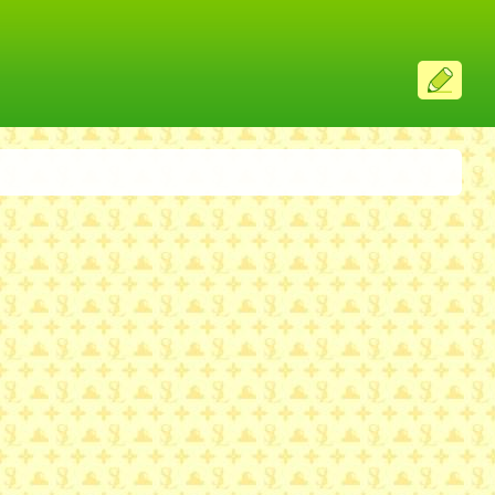
ス
レ
投
稿