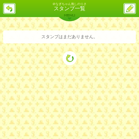
＠なぎちゃん推しのりさ
戻
ス
スタンプ一覧
る
レ
投
MENU
稿
バックナンバー
詳細検索
ランキング
まとめ
スタンプはまだありません。