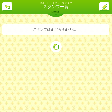
＠ルービックキューブオタク
戻
ス
スタンプ一覧
る
レ
投
MENU
稿
バックナンバー
詳細検索
ランキング
まとめ
スタンプはまだありません。