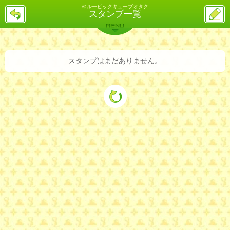
＠ルービックキューブオタク
戻
ス
スタンプ一覧
る
レ
投
MENU
稿
バックナンバー
詳細検索
ランキング
まとめ
スタンプはまだありません。