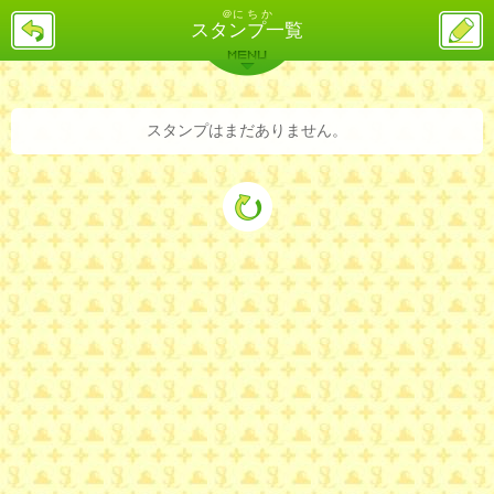
＠に ち か
戻
ス
スタンプ一覧
る
レ
投
MENU
稿
バックナンバー
詳細検索
ランキング
まとめ
スタンプはまだありません。