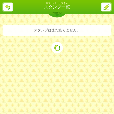
＠スーパーサブさん
戻
ス
スタンプ一覧
る
レ
投
MENU
稿
バックナンバー
詳細検索
ランキング
まとめ
スタンプはまだありません。