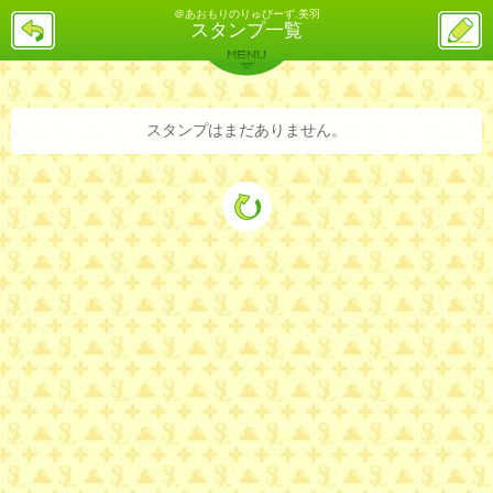
＠あおもりのりゅびーず.美羽
戻
ス
スタンプ一覧
る
レ
投
MENU
稿
バックナンバー
詳細検索
ランキング
まとめ
スタンプはまだありません。