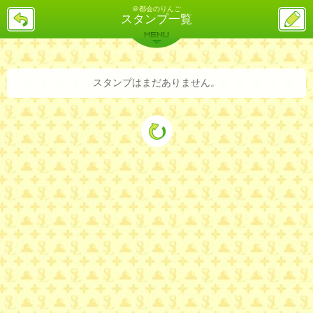
＠都会のりんご
戻
ス
スタンプ一覧
る
レ
投
MENU
稿
バックナンバー
詳細検索
ランキング
まとめ
スタンプはまだありません。