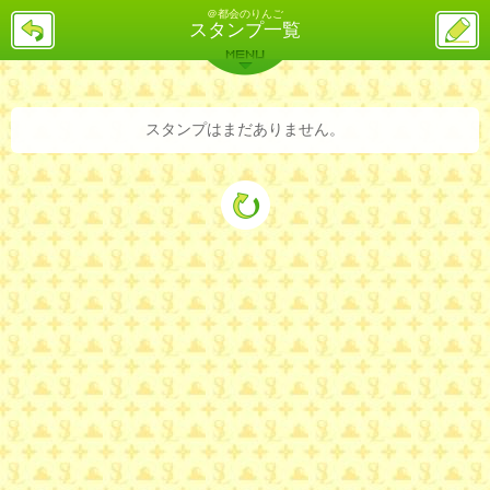
＠都会のりんご
戻
ス
スタンプ一覧
る
レ
投
MENU
稿
バックナンバー
詳細検索
ランキング
まとめ
スタンプはまだありません。