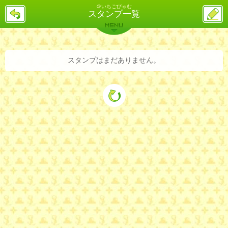
＠いちごびゃむ
戻
ス
スタンプ一覧
る
レ
投
MENU
稿
バックナンバー
詳細検索
ランキング
まとめ
スタンプはまだありません。