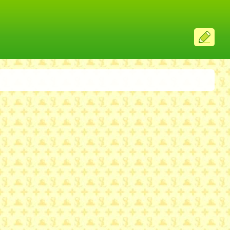
ス
レ
投
稿