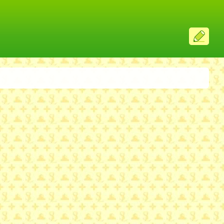
ス
レ
投
稿