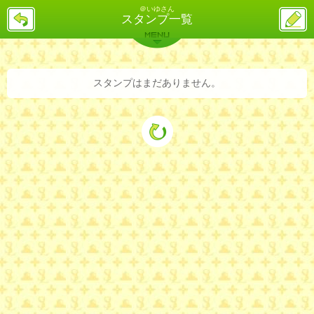
＠いゆさん
戻
ス
スタンプ一覧
る
レ
投
MENU
稿
バックナンバー
詳細検索
ランキング
まとめ
スタンプはまだありません。