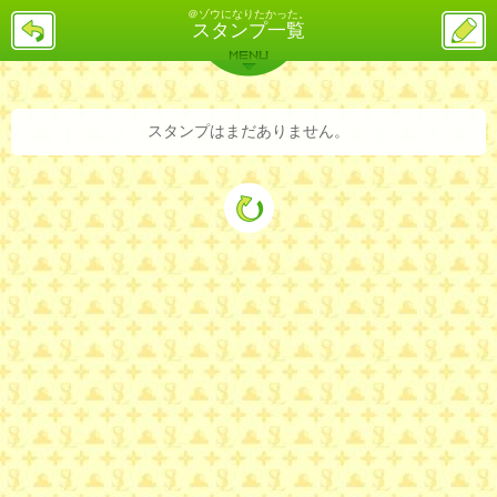
＠ゾウになりたかった。
戻
ス
スタンプ一覧
る
レ
投
MENU
稿
バックナンバー
詳細検索
ランキング
まとめ
スタンプはまだありません。