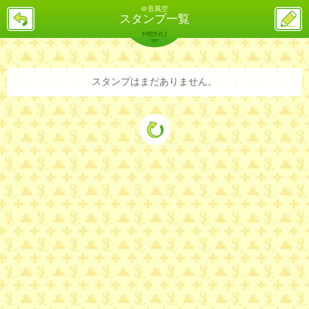
＠音風空
戻
ス
スタンプ一覧
る
レ
投
MENU
稿
バックナンバー
詳細検索
ランキング
まとめ
スタンプはまだありません。