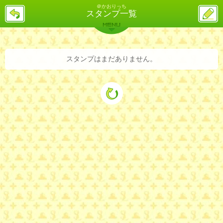
＠かおりっち
戻
ス
スタンプ一覧
る
レ
投
MENU
稿
バックナンバー
詳細検索
ランキング
まとめ
スタンプはまだありません。