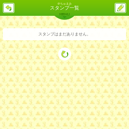
＠ちゅまみ
戻
ス
スタンプ一覧
る
レ
投
MENU
稿
バックナンバー
詳細検索
ランキング
まとめ
スタンプはまだありません。